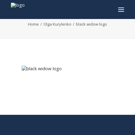
black widow logo
Home
Olga Kurylenko
black widow logo
INFO
PROGRAMMA
GASTEN
ACTIVITEITEN
CONTACT
TICKETS
ENGLISH
FRANÇAIS