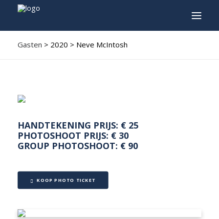
Gasten
> 2020 > Neve McIntosh
INFO
PROGRAMMA
GASTEN
ACTIVITEITEN
HANDTEKENING PRIJS: € 25
CONTACT
PHOTOSHOOT PRIJS: € 30
GROUP PHOTOSHOOT: € 90
TICKETS
KOOP PHOTO TICKET
ENGLISH
FRANÇAIS