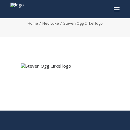
Steven Ogg Cirkel logo
Home
Ned Luke
Steven Ogg Cirkel logo
INFO
PROGRAMMA
GASTEN
ACTIVITEITEN
CONTACT
TICKETS
ENGLISH
FRANÇAIS