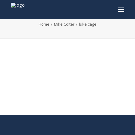
luke cage
Home
Mike Colter
luke cage
INFO
PROGRAMMA
GASTEN
ACTIVITEITEN
CONTACT
TICKETS
ENGLISH
FRANÇAIS