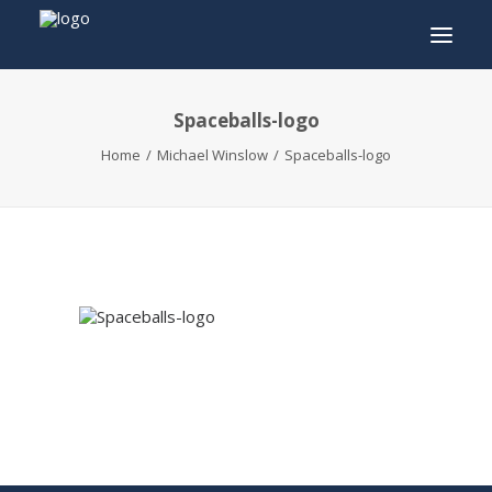
Spaceballs-logo
INFO
Home
Michael Winslow
Spaceballs-logo
PROGRAMMA
GASTEN
ACTIVITEITEN
CONTACT
TICKETS
ENGLISH
FRANÇAIS