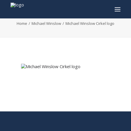
Michael Winslow Cirkel logo
Home
Michael Winslow
Michael Winslow Cirkel logo
INFO
PROGRAMMA
GASTEN
ACTIVITEITEN
CONTACT
TICKETS
ENGLISH
FRANÇAIS