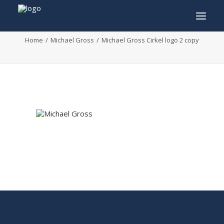
Michael Gross Cirkel logo 2 copy
Home
Michael Gross
Michael Gross Cirkel logo 2 copy
INFO
PROGRAMMA
GASTEN
ACTIVITEITEN
CONTACT
TICKETS
ENGLISH
FRANÇAIS