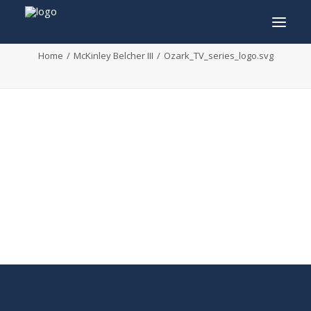
Ozark_TV_series_logo.svg
Home
McKinley Belcher III
Ozark_TV_series_logo.svg
INFO
PROGRAMMA
GASTEN
ACTIVITEITEN
CONTACT
TICKETS
ENGLISH
FRANÇAIS