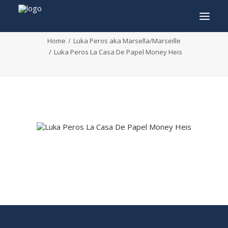
Luka Peros La Casa De Papel Money Heis
Home
Luka Peros aka Marsella/Marseille
Luka Peros La Casa De Papel Money Heis
INFO
PROGRAMMA
GASTEN
ACTIVITEITEN
CONTACT
TICKETS
ENGLISH
FRANÇAIS