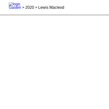
Gasten
> 2020 > Lewis Macleod
INFO
PROGRAMMA
GASTEN
ACTIVITEITEN
CONTACT
TICKETS
ENGLISH
FRANÇAIS