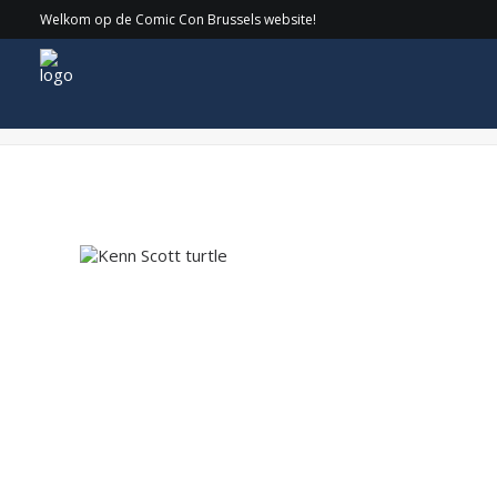
Welkom op de Comic Con Brussels website!
Kenn Scott turtle