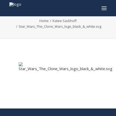
Star_Wars_The_Clone_Wars_logo_black_&_white.
Home
Katee Sackhoff
Star_Wars_The_Clone_Wars_logo_black_&_white.svg
INFO
PROGRAMMA
GASTEN
ACTIVITEITEN
CONTACT
TICKETS
ENGLISH
FRANÇAIS