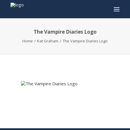
The Vampire Diaries Logo
INFO
Home
Kat Graham
The Vampire Diaries Logo
PROGRAMMA
GASTEN
ACTIVITEITEN
CONTACT
TICKETS
ENGLISH
FRANÇAIS