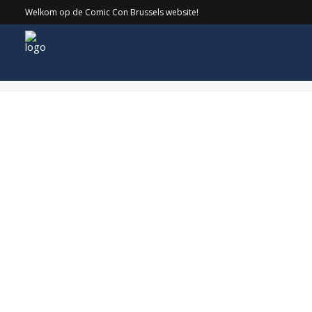
Welkom op de Comic Con Brussels website!
Rise of the Teenage Mutant Ninja Turtles