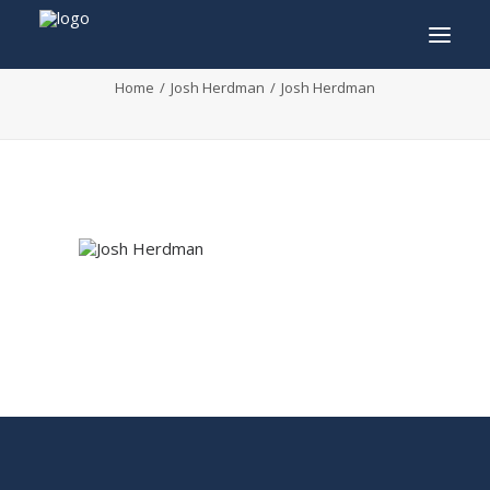
Josh Herdman
Home
Josh Herdman
Josh Herdman
INFO
PROGRAMMA
GASTEN
ACTIVITEITEN
CONTACT
TICKETS
ENGLISH
FRANÇAIS