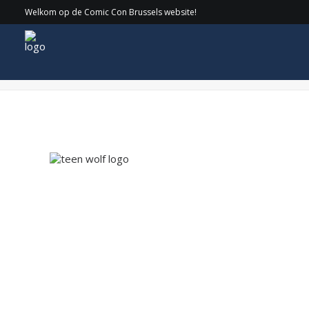
Welkom op de Comic Con Brussels website!
teen wolf logo