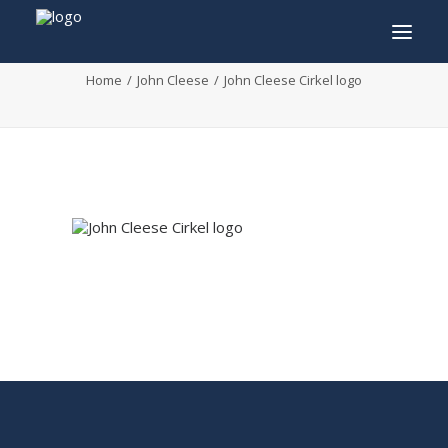
John Cleese Cirkel logo
Home
John Cleese
John Cleese Cirkel logo
INFO
PROGRAMMA
GASTEN
ACTIVITEITEN
CONTACT
TICKETS
ENGLISH
FRANÇAIS