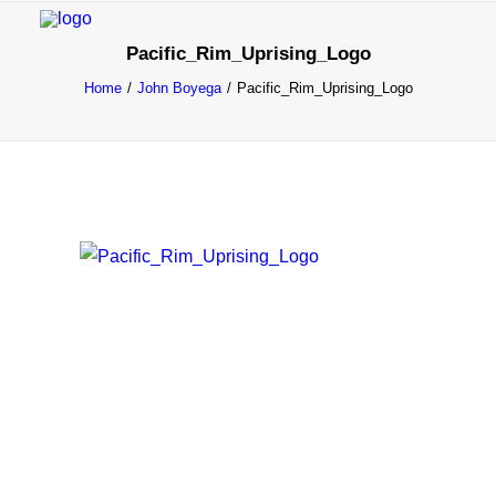
Pacific_Rim_Uprising_Logo
Home
John Boyega
Pacific_Rim_Uprising_Logo
INFO
PROGRAMMA
GASTEN
ACTIVITEITEN
CONTACT
TICKETS
ENGLISH
FRANÇAIS
NEDERLANDS