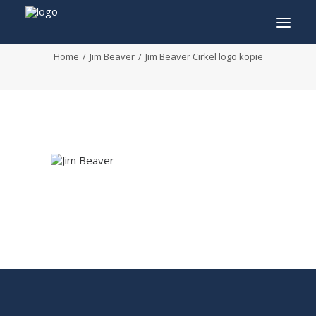
Jim Beaver Cirkel logo kopie
Home
Jim Beaver
Jim Beaver Cirkel logo kopie
INFO
PROGRAMMA
GASTEN
ACTIVITEITEN
CONTACT
TICKETS
ENGLISH
FRANÇAIS