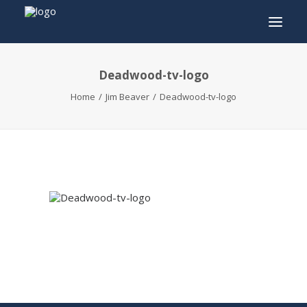
Deadwood-tv-logo
INFO
Home
Jim Beaver
Deadwood-tv-logo
PROGRAMMA
GASTEN
ACTIVITEITEN
CONTACT
TICKETS
ENGLISH
FRANÇAIS