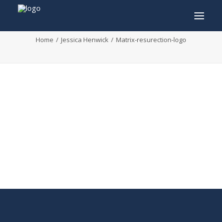
Matrix-resurection-logo
Home
Jessica Henwick
Matrix-resurection-logo
INFO
PROGRAMMA
GASTEN
ACTIVITEITEN
CONTACT
TICKETS
ENGLISH
FRANÇAIS