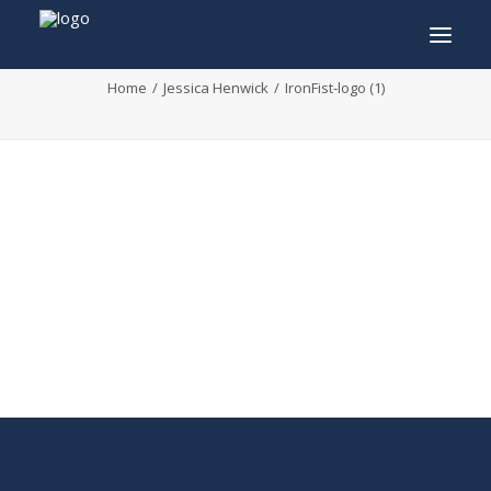
IronFist-logo (1)
Home
Jessica Henwick
IronFist-logo (1)
INFO
PROGRAMMA
GASTEN
ACTIVITEITEN
CONTACT
TICKETS
ENGLISH
FRANÇAIS