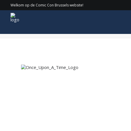
Welkom op de Comic Con Brussels website!
Once_Upon_A_Time_Logo