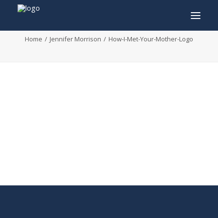
How-I-Met-Your-Mother-Logo
Home
Jennifer Morrison
How-I-Met-Your-Mother-Logo
INFO
PROGRAMMA
GASTEN
ACTIVITEITEN
CONTACT
TICKETS
ENGLISH
FRANÇAIS