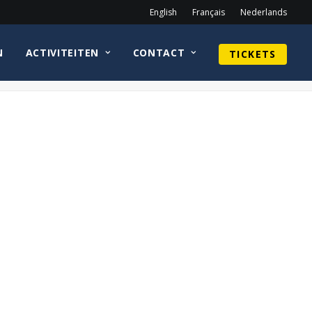
English
Français
Nederlands
N
ACTIVITEITEN
CONTACT
TICKETS
Home
Jennifer Beals
the-l-word