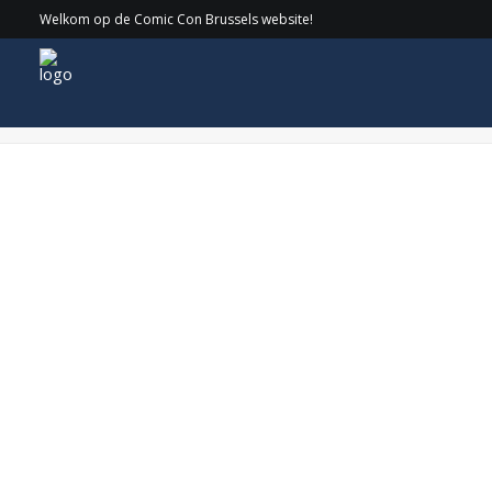
Welkom op de Comic Con Brussels website!
the-l-word