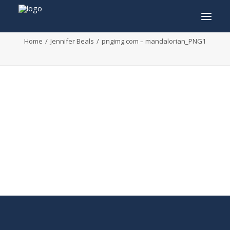
pngimg.com – mandalorian_PNG1
Home
Jennifer Beals
pngimg.com – mandalorian_PNG1
INFO
PROGRAMMA
GASTEN
ACTIVITEITEN
CONTACT
TICKETS
ENGLISH
FRANÇAIS