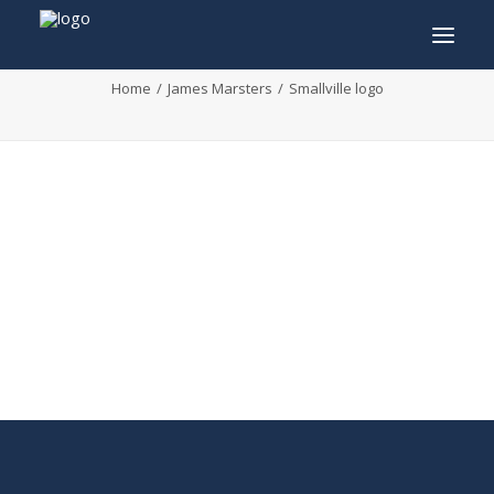
Smallville logo
Home
James Marsters
Smallville logo
INFO
PROGRAMMA
GASTEN
ACTIVITEITEN
CONTACT
TICKETS
ENGLISH
FRANÇAIS