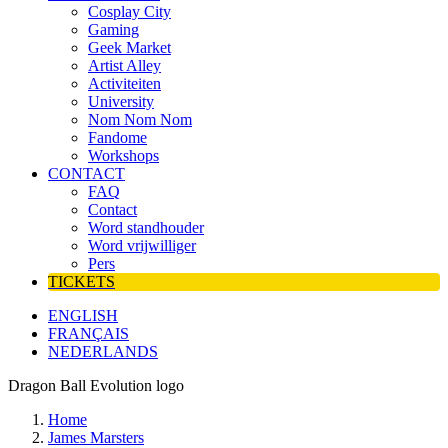
Cosplay City
Gaming
Geek Market
Artist Alley
Activiteiten
University
Nom Nom Nom
Fandome
Workshops
CONTACT
FAQ
Contact
Word standhouder
Word vrijwilliger
Pers
TICKETS
ENGLISH
FRANÇAIS
NEDERLANDS
Dragon Ball Evolution logo
Home
James Marsters