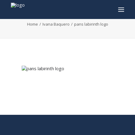
pans labirinth logo
Home
Ivana Baquero
pans labirinth logo
INFO
PROGRAMMA
GASTEN
ACTIVITEITEN
CONTACT
TICKETS
ENGLISH
FRANÇAIS