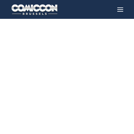
Gasten
> 2020 > Holly Marie Combs
INFO
PROGRAMMA
GASTEN
ACTIVITEITEN
CONTACT
TICKETS
ENGLISH
FRANÇAIS