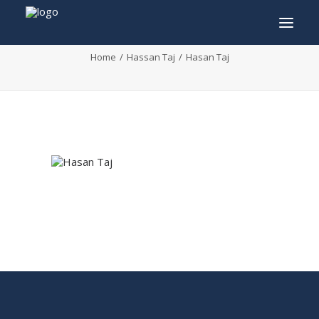
Hasan Taj
Home
Hassan Taj
Hasan Taj
INFO
PROGRAMMA
GASTEN
ACTIVITEITEN
CONTACT
TICKETS
ENGLISH
FRANÇAIS