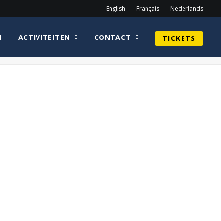
English
Français
Nederlands
N
ACTIVITEITEN
CONTACT
TICKETS
Home
Guy Henry
Sean Astin