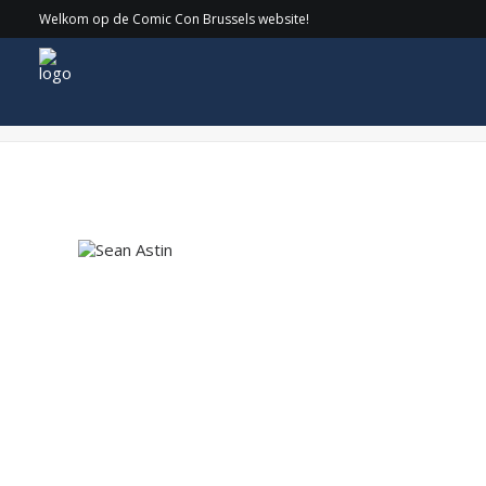
Welkom op de Comic Con Brussels website!
Sean Astin