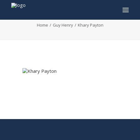
Khary Payton
Home
Guy Henry
Khary Payton
INFO
PROGRAMMA
GASTEN
ACTIVITEITEN
CONTACT
TICKETS
ENGLISH
FRANÇAIS