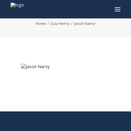
Jason Narvy
Home
Guy Henry
Jason Narvy
INFO
PROGRAMMA
GASTEN
ACTIVITEITEN
CONTACT
TICKETS
ENGLISH
FRANÇAIS