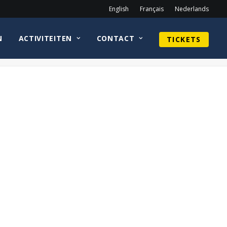
English
Français
Nederlands
N
ACTIVITEITEN
CONTACT
TICKETS
Home
Guy Henry
James Tolkan