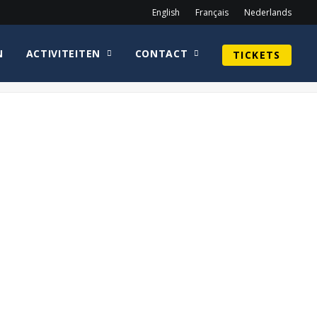
English
Français
Nederlands
N
ACTIVITEITEN
CONTACT
TICKETS
Home
Guy Henry
Claudia Wells