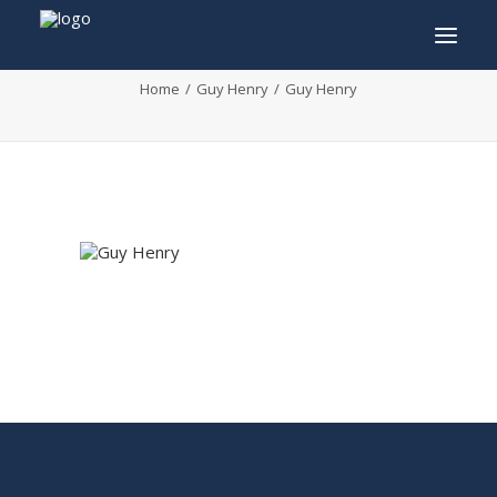
Guy Henry
Home
Guy Henry
Guy Henry
INFO
PROGRAMMA
GASTEN
ACTIVITEITEN
CONTACT
TICKETS
ENGLISH
FRANÇAIS