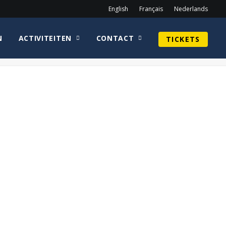
English
Français
Nederlands
N
ACTIVITEITEN
CONTACT
TICKETS
Home
Guy Henry
Catherine Sutherland