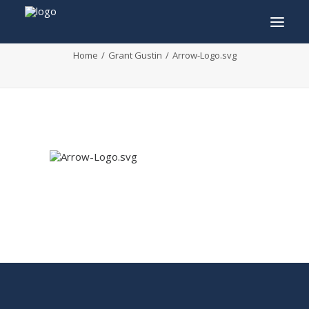
Arrow-Logo.svg
Home
Grant Gustin
Arrow-Logo.svg
INFO
PROGRAMMA
GASTEN
ACTIVITEITEN
CONTACT
TICKETS
ENGLISH
FRANÇAIS