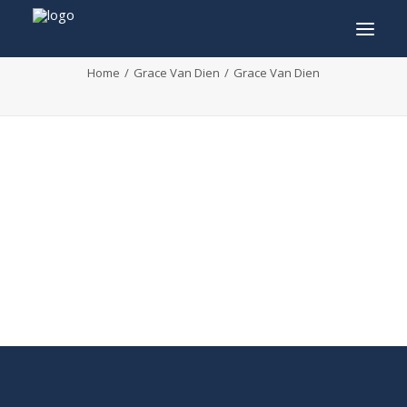
Grace Van Dien
Home
Grace Van Dien
Grace Van Dien
INFO
PROGRAMMA
GASTEN
ACTIVITEITEN
CONTACT
TICKETS
ENGLISH
FRANÇAIS