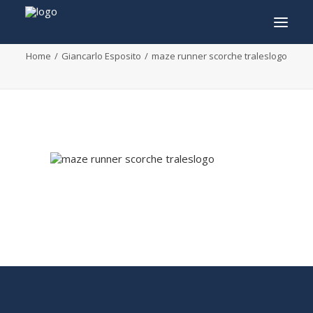
maze runner scorche traleslogo
Home
Giancarlo Esposito
maze runner scorche traleslogo
INFO
PROGRAMMA
GASTEN
ACTIVITEITEN
CONTACT
TICKETS
ENGLISH
FRANÇAIS