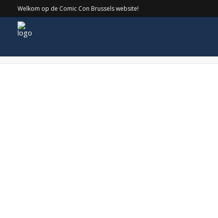
Welkom op de Comic Con Brussels website!
GW BAILEY Cirkel logo