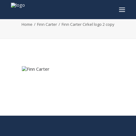
Finn Carter Cirkel logo 2 copy
Home
Finn Carter
Finn Carter Cirkel logo 2 copy
INFO
PROGRAMMA
GASTEN
ACTIVITEITEN
CONTACT
TICKETS
ENGLISH
FRANÇAIS