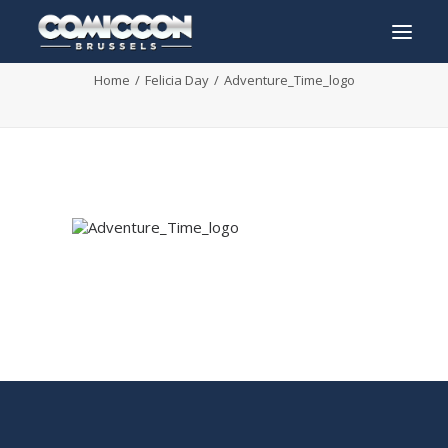
Adventure_Time_logo
Home
Felicia Day
Adventure_Time_logo
INFO
PROGRAMMA
GASTEN
ACTIVITEITEN
CONTACT
TICKETS
ENGLISH
FRANÇAIS