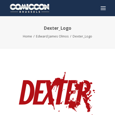
Dexter_Logo
INFO
Home
Edward James Olmos
Dexter_Logo
PROGRAMMA
GASTEN
ACTIVITEITEN
CONTACT
TICKETS
ENGLISH
FRANÇAIS