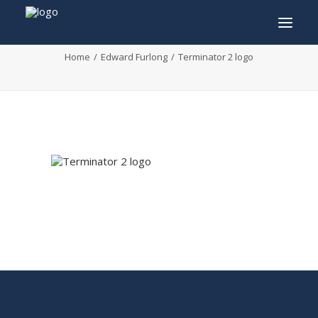
Terminator 2 logo
Home
Edward Furlong
Terminator 2 logo
INFO
PROGRAMMA
GASTEN
ACTIVITEITEN
CONTACT
TICKETS
ENGLISH
FRANÇAIS