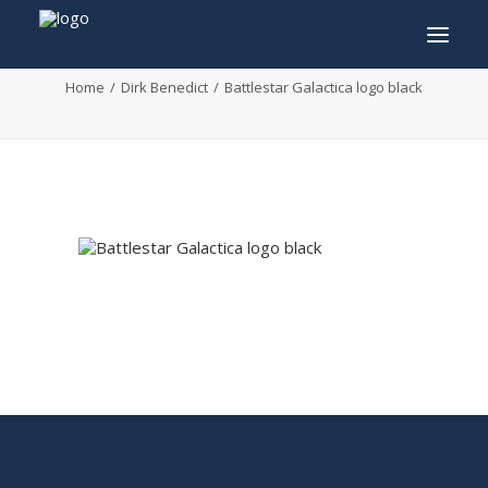
Battlestar Galactica logo black
Home
Dirk Benedict
Battlestar Galactica logo black
INFO
PROGRAMMA
GASTEN
ACTIVITEITEN
CONTACT
TICKETS
ENGLISH
FRANÇAIS