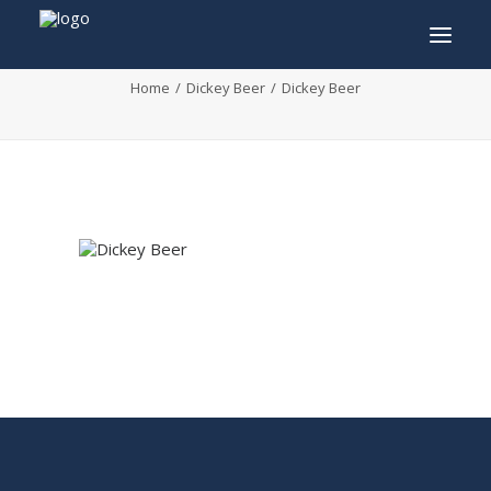
Dickey Beer
Home
Dickey Beer
Dickey Beer
INFO
PROGRAMMA
GASTEN
ACTIVITEITEN
CONTACT
TICKETS
ENGLISH
FRANÇAIS