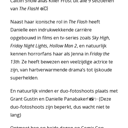
Caitlin Snow alias Killer Frost uit alle 9 seizoenen
van
The Flash
! ❄️💥
Naast haar iconische rol in
The Flash
heeft
Danielle een indrukwekkende carrière
opgebouwd in films en tv-series zoals
Sky High
,
Friday Night Lights
,
Hollow Man 2
, en natuurlijk
kennen horrorfans haar als Jenna in
Friday the
13th
. Ze heeft bewezen een veelzijdige actrice te
zijn, van hartverwarmende drama’s tot ijskoude
superhelden.
En natuurlijk vinden er duo-fotoshoots plaats met
Grant Gustin en Danielle Panabaker! 📸✨ (Deze
duo-fotoshoots zijn beperkt, dus wacht niet te
lang)