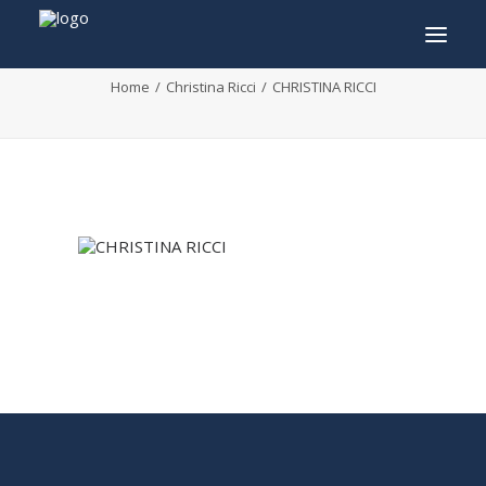
CHRISTINA RICCI
Home
Christina Ricci
CHRISTINA RICCI
INFO
PROGRAMMA
GASTEN
ACTIVITEITEN
CONTACT
TICKETS
ENGLISH
FRANÇAIS